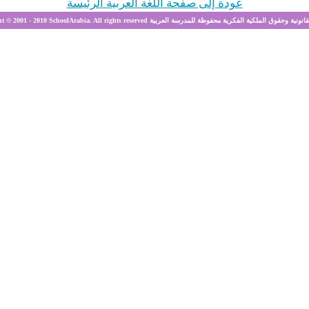
عودة إلى صفحة اللغة العربية الرئيسة
SchoolArabia. All r الحقوق القانونية وحقوق الملكية الفكرية محفوظة للمدرسة العربية
10
- 20
ht © 2001